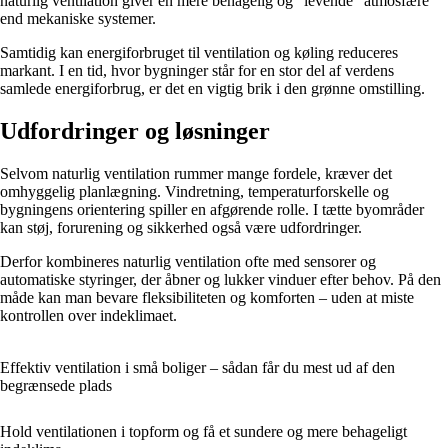
naturlig ventilation giver en mere behagelig og “levende” atmosfære
end mekaniske systemer.
Samtidig kan energiforbruget til ventilation og køling reduceres
markant. I en tid, hvor bygninger står for en stor del af verdens
samlede energiforbrug, er det en vigtig brik i den grønne omstilling.
Udfordringer og løsninger
Selvom naturlig ventilation rummer mange fordele, kræver det
omhyggelig planlægning. Vindretning, temperaturforskelle og
bygningens orientering spiller en afgørende rolle. I tætte byområder
kan støj, forurening og sikkerhed også være udfordringer.
Derfor kombineres naturlig ventilation ofte med sensorer og
automatiske styringer, der åbner og lukker vinduer efter behov. På den
måde kan man bevare fleksibiliteten og komforten – uden at miste
kontrollen over indeklimaet.
Effektiv ventilation i små boliger – sådan får du mest ud af den
begrænsede plads
Hold ventilationen i topform og få et sundere og mere behageligt