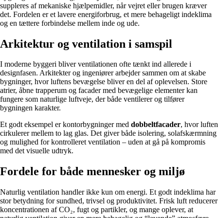
suppleres af mekaniske hjælpemidler, når vejret eller brugen kræver
det. Fordelen er et lavere energiforbrug, et mere behageligt indeklima
og en tættere forbindelse mellem inde og ude.
Arkitektur og ventilation i samspil
I moderne byggeri bliver ventilationen ofte tænkt ind allerede i
designfasen. Arkitekter og ingeniører arbejder sammen om at skabe
bygninger, hvor luftens bevægelse bliver en del af oplevelsen. Store
atrier, åbne trapperum og facader med bevægelige elementer kan
fungere som naturlige luftveje, der både ventilerer og tilfører
bygningen karakter.
Et godt eksempel er kontorbygninger med
dobbeltfacader
, hvor luften
cirkulerer mellem to lag glas. Det giver både isolering, solafskærmning
og mulighed for kontrolleret ventilation – uden at gå på kompromis
med det visuelle udtryk.
Fordele for både mennesker og miljø
Naturlig ventilation handler ikke kun om energi. Et godt indeklima har
stor betydning for sundhed, trivsel og produktivitet. Frisk luft reducerer
koncentrationen af CO₂, fugt og partikler, og mange oplever, at