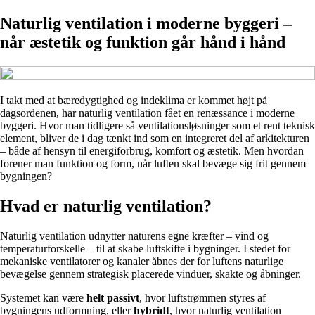
Naturlig ventilation i moderne byggeri –
når æstetik og funktion går hånd i hånd
I takt med at bæredygtighed og indeklima er kommet højt på
dagsordenen, har naturlig ventilation fået en renæssance i moderne
byggeri. Hvor man tidligere så ventilationsløsninger som et rent teknisk
element, bliver de i dag tænkt ind som en integreret del af arkitekturen
– både af hensyn til energiforbrug, komfort og æstetik. Men hvordan
forener man funktion og form, når luften skal bevæge sig frit gennem
bygningen?
Hvad er naturlig ventilation?
Naturlig ventilation udnytter naturens egne kræfter – vind og
temperaturforskelle – til at skabe luftskifte i bygninger. I stedet for
mekaniske ventilatorer og kanaler åbnes der for luftens naturlige
bevægelse gennem strategisk placerede vinduer, skakte og åbninger.
Systemet kan være
helt passivt
, hvor luftstrømmen styres af
bygningens udformning, eller
hybridt
, hvor naturlig ventilation