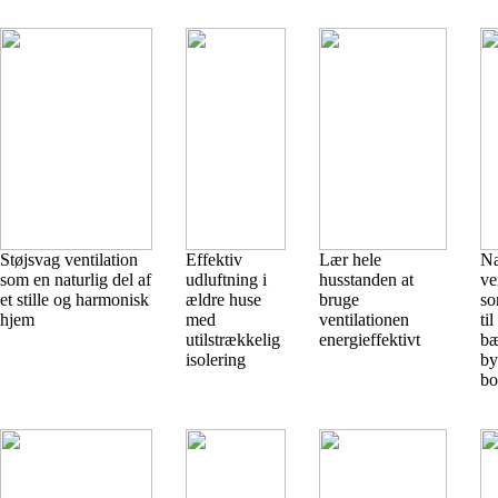
Støjsvag ventilation
Effektiv
Lær hele
Na
som en naturlig del af
udluftning i
husstanden at
ve
et stille og harmonisk
ældre huse
bruge
so
hjem
med
ventilationen
til
utilstrækkelig
energieffektivt
bæ
isolering
by
bo