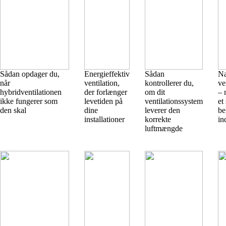
Sådan opdager du,
Energieffektiv
Sådan
Na
når
ventilation,
kontrollerer du,
ve
hybridventilationen
der forlænger
om dit
– 
ikke fungerer som
levetiden på
ventilationssystem
et
den skal
dine
leverer den
be
installationer
korrekte
in
luftmængde